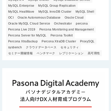
MySQL Enterprise
MySQL Group Replication
MySQL HeatWave
MySQL InnoDB Cluster
MySQL Shell
OCI
Oracle Autonomous Database
Oracle Cloud
Oracle MySQL Cloud Service
Orchestrator
percona
Percona Live 2019
Percona Monitoring and Management
Percona Server for MySQL
Percona Toolkit
Percona XtraBackup
Percona XtraDB Cluster
ProxySQL
sysbench
クラウドデータベース
セキュリティ
セミナー開催情報
ベンチマーク
レプリケーション
高可用性