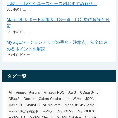
比較。互換性やユースケース別おすすめ解説。
385件のビュー
MariaDBサポート期限＆LTS一覧｜EOL後の危険と対
策
339件のビュー
MySQLバージョンアップの手順・注意点｜安全に進
めるポイントを解説
267件のビュー
タグ一覧
AI
Amazon Aurora
Amazon RDS
AWS
CData Sync
DBaaS
Docker
Galera Cluster
HeatWave
JSON
MariaDB
MariaDB ColumnStore
MariaDB MaxScale
MariaDB社寄稿記事
MySQL
MySQL5.7
MySQL8.0
MySQL 8.4
MySQL Cluster
MySQL Database Service