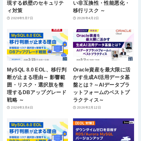
現する鉄壁のセキュリテ
い非互換性・性能悪化・
ィ対策
移行リスク ～
2026年5月7日
2026年4月2日
MySQL 8.0 EOL、移行判
Oracle資産を最大限に活
断が止まる理由～ 影響範
かす生成AI活用データ基
囲・リスク・選択肢を整
盤とは？～AIデータプラ
理するDBアップグレード
ットフォームのベストプ
戦略 ～
ラクティス～
2026年3月4日
2026年2月12日