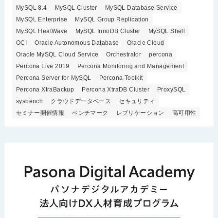
MySQL 8.4
MySQL Cluster
MySQL Database Service
MySQL Enterprise
MySQL Group Replication
MySQL HeatWave
MySQL InnoDB Cluster
MySQL Shell
OCI
Oracle Autonomous Database
Oracle Cloud
Oracle MySQL Cloud Service
Orchestrator
percona
Percona Live 2019
Percona Monitoring and Management
Percona Server for MySQL
Percona Toolkit
Percona XtraBackup
Percona XtraDB Cluster
ProxySQL
sysbench
クラウドデータベース
セキュリティ
セミナー開催情報
ベンチマーク
レプリケーション
高可用性