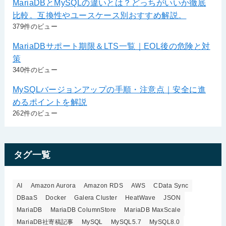
MariaDBとMySQLの違いとは？どっちがいいか徹底
比較。互換性やユースケース別おすすめ解説。
379件のビュー
MariaDBサポート期限＆LTS一覧｜EOL後の危険と対
策
340件のビュー
MySQLバージョンアップの手順・注意点｜安全に進
めるポイントを解説
262件のビュー
タグ一覧
AI
Amazon Aurora
Amazon RDS
AWS
CData Sync
DBaaS
Docker
Galera Cluster
HeatWave
JSON
MariaDB
MariaDB ColumnStore
MariaDB MaxScale
MariaDB社寄稿記事
MySQL
MySQL5.7
MySQL8.0