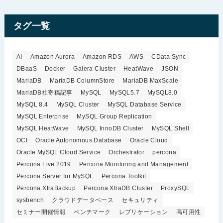
タグ一覧
AI
Amazon Aurora
Amazon RDS
AWS
CData Sync
DBaaS
Docker
Galera Cluster
HeatWave
JSON
MariaDB
MariaDB ColumnStore
MariaDB MaxScale
MariaDB社寄稿記事
MySQL
MySQL5.7
MySQL8.0
MySQL 8.4
MySQL Cluster
MySQL Database Service
MySQL Enterprise
MySQL Group Replication
MySQL HeatWave
MySQL InnoDB Cluster
MySQL Shell
OCI
Oracle Autonomous Database
Oracle Cloud
Oracle MySQL Cloud Service
Orchestrator
percona
Percona Live 2019
Percona Monitoring and Management
Percona Server for MySQL
Percona Toolkit
Percona XtraBackup
Percona XtraDB Cluster
ProxySQL
sysbench
クラウドデータベース
セキュリティ
セミナー開催情報
ベンチマーク
レプリケーション
高可用性