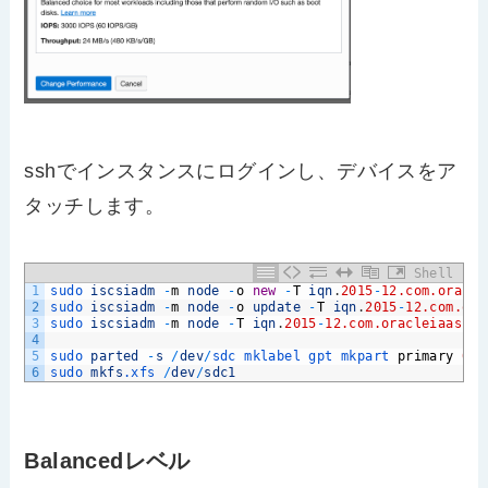
sshでインスタンスにログインし、デバイスをア
タッチします。
Shell
1
sudo 
iscsiadm
-
m
node
-
o
new
-
T
iqn
.
2015
-
12.com.oracle
2
sudo 
iscsiadm
-
m
node
-
o
update
-
T
iqn
.
2015
-
12.com.ora
3
sudo 
iscsiadm
-
m
node
-
T
iqn
.
2015
-
12.com.oracleiaas
:
04
4
5
sudo 
parted
-
s
/
dev
/
sdc 
mklabel 
gpt 
mkpart 
primary
0
%
6
sudo 
mkfs
.xfs
/
dev
/
sdc1
Balancedレベル