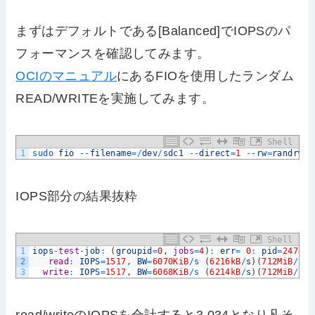
まずはデフォルトである[Balanced]でIOPSのパ
フォーマンスを確認してみます。
OCIのマニュアル
にあるFIOを使用したランダム
READ/WRITEを実施してみます。
Shell
1
sudo 
fio
--
filename
=
/
dev
/
sdc1
--
direct
=
1
--
rw
=
randrw
-
IOPS部分の結果抜粋
Shell
1
iops
-
test
-
job
:
(
groupid
=
0
,
jobs
=
4
)
:
err
=
0
:
pid
=
24743
:
2
read
:
IOPS
=
1517
,
BW
=
6070KiB
/
s
(
6216kB
/
s
)
(
712MiB
/
120
3
write
:
IOPS
=
1517
,
BW
=
6068KiB
/
s
(
6214kB
/
s
)
(
712MiB
/
120
read/writeのIOPSを合計すると3,034となり凡そ