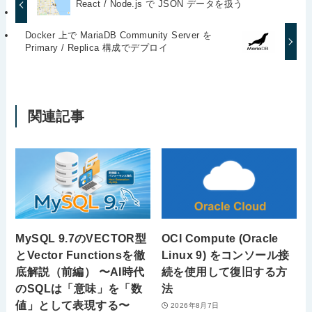
React / Node.js で JSON データを扱う
Docker 上で MariaDB Community Server を
Primary / Replica 構成でデプロイ
関連記事
MySQL 9.7のVECTOR型
OCI Compute (Oracle
とVector Functionsを徹
Linux 9) をコンソール接
底解説（前編） 〜AI時代
続を使用して復旧する方
のSQLは「意味」を「数
法
値」として表現する〜
2026年8月7日