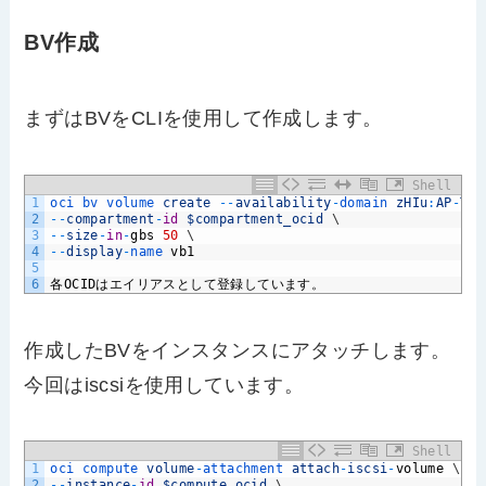
BV作成
まずはBVをCLIを使用して作成します。
Shell
1
oci 
bv 
volume 
create
--
availability
-
domain 
zHIu
:
AP
-
TOK
2
--
compartment
-
id
$compartment_ocid
\
3
--
size
-
in
-
gbs
50
\
4
--
display
-
name 
vb1
5
6
各
OCID
はエイリアスとして登録しています。
作成したBVをインスタンスにアタッチします。
今回はiscsiを使用しています。
Shell
1
oci 
compute 
volume
-
attachment 
attach
-
iscsi
-
volume
\
2
--
instance
-
id
$compute_ocid
\