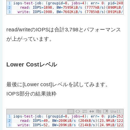
1
iops
-
test
-
job
:
(
groupid
=
0
,
jobs
=
4
)
:
err
=
0
:
pid
=
24895
:
2
read
:
IOPS
=
1898
,
BW
=
7595KiB
/
s
(
7777kB
/
s
)
(
890MiB
/
120
3
write
:
IOPS
=
1900
,
BW
=
7602KiB
/
s
(
7785kB
/
s
)
(
891MiB
/
120
read/writeのIOPSは合計3,798とパフォーマンス
が上がっています。
Lower Costレベル
最後に[Lower cost]レベルを試してみます。
IOPS部分の結果抜粋
Shell
1
iops
-
test
-
job
:
(
groupid
=
0
,
jobs
=
4
)
:
err
=
0
:
pid
=
25211
:
2
read
:
IOPS
=
49
,
BW
=
200KiB
/
s
(
204kB
/
s
)
(
23.9MiB
/
122451
3
write
:
IOPS
=
52
,
BW
=
209KiB
/
s
(
214kB
/
s
)
(
24.9MiB
/
122451