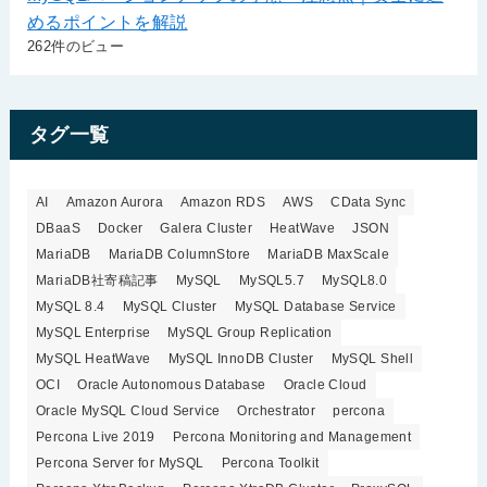
めるポイントを解説
262件のビュー
タグ一覧
AI
Amazon Aurora
Amazon RDS
AWS
CData Sync
DBaaS
Docker
Galera Cluster
HeatWave
JSON
MariaDB
MariaDB ColumnStore
MariaDB MaxScale
MariaDB社寄稿記事
MySQL
MySQL5.7
MySQL8.0
MySQL 8.4
MySQL Cluster
MySQL Database Service
MySQL Enterprise
MySQL Group Replication
MySQL HeatWave
MySQL InnoDB Cluster
MySQL Shell
OCI
Oracle Autonomous Database
Oracle Cloud
Oracle MySQL Cloud Service
Orchestrator
percona
Percona Live 2019
Percona Monitoring and Management
Percona Server for MySQL
Percona Toolkit