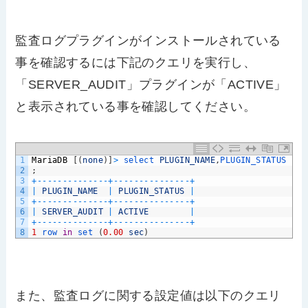
監査ログプラグインがインストールされている
事を確認するには下記のクエリを実行し、
「SERVER_AUDIT」プラグインが「ACTIVE」
と表示されている事を確認してください。
1
MariaDB
[
(
none
)
]
>
select 
PLUGIN_NAME
,
PLUGIN_STATUS 
fro
2
;
3
+
--
--
--
--
--
--
--
+
--
--
--
--
--
--
--
-
+
4
|
PLUGIN_NAME
|
PLUGIN_STATUS
|
5
+
--
--
--
--
--
--
--
+
--
--
--
--
--
--
--
-
+
6
|
SERVER_AUDIT
|
ACTIVE
|
7
+
--
--
--
--
--
--
--
+
--
--
--
--
--
--
--
-
+
8
1
row 
in
set
(
0.00
sec
)
また、監査ログに関する設定値は以下のクエリ