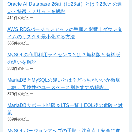
Oracle AI Database 26ai（旧23ai）とは？23cとの違
い・特徴・メリットを解説
411件のビュー
AWS RDSバージョンアップの手順と影響｜ダウンタ
イムのリスクを最小化する方法
385件のビュー
MySQLの商用利用ライセンスとは？無料版と有料版
の違いを解説
380件のビュー
MariaDBとMySQLの違いとは？どっちがいいか徹底
比較。互換性やユースケース別おすすめ解説。
379件のビュー
MariaDBサポート期限＆LTS一覧｜EOL後の危険と対
策
339件のビュー
MySQLバージョンアップの手順・注意点｜安全に進