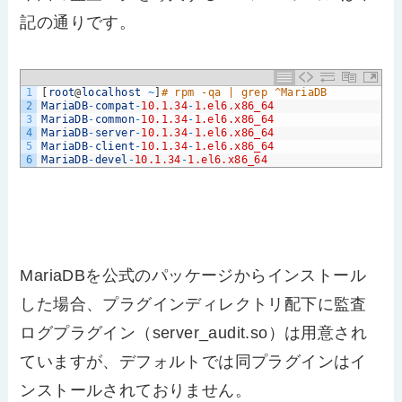
記の通りです。
1
[
root
@
localhost
~
]
# rpm -qa | grep ^MariaDB
2
MariaDB
-
compat
-
10.1.34
-
1.el6.x86_64
3
MariaDB
-
common
-
10.1.34
-
1.el6.x86_64
4
MariaDB
-
server
-
10.1.34
-
1.el6.x86_64
5
MariaDB
-
client
-
10.1.34
-
1.el6.x86_64
6
MariaDB
-
devel
-
10.1.34
-
1.el6.x86_64
MariaDBを公式のパッケージからインストール
した場合、プラグインディレクトリ配下に監査
ログプラグイン（server_audit.so）は用意され
ていますが、デフォルトでは同プラグインはイ
ンストールされておりません。