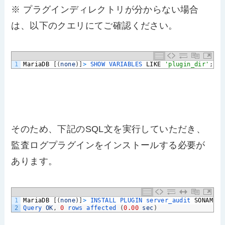
※ プラグインディレクトリが分からない場合
は、以下のクエリにてご確認ください。
1
MariaDB
[
(
none
)
]
>
SHOW 
VARIABLES 
LIKE
'plugin_dir'
;
そのため、下記のSQL文を実行していただき、
監査ログプラグインをインストールする必要が
あります。
1
MariaDB
[
(
none
)
]
>
INSTALL 
PLUGIN 
server_audit 
SONAME
'
2
Query 
OK
,
0
rows 
affected
(
0.00
sec
)