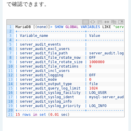
で確認できます。
1
MariaDB
[
(
none
)
]
>
SHOW 
GLOBAL
VARIABLES 
LIKE
"server_
2
+
--
--
--
--
--
--
--
--
--
--
--
--
--
--
--
-
+
--
--
--
--
--
--
--
--
--
--
3
|
Variable_name
|
Value
4
+
--
--
--
--
--
--
--
--
--
--
--
--
--
--
--
-
+
--
--
--
--
--
--
--
--
--
--
5
|
server_audit_events
|
6
|
server_audit_excl_users
|
7
|
server_audit_file_path
|
server_audit
.
log
8
|
server_audit_file_rotate_now
|
OFF
9
|
server_audit_file_rotate_size
|
1000000
10
|
server_audit_file_rotations
|
9
11
|
server_audit_incl_users
|
12
|
server_audit_logging
|
OFF
13
|
server_audit_mode
|
0
14
|
server_audit_output_type
|
file
15
|
server_audit_query_log_limit
|
1024
16
|
server_audit_syslog_facility
|
LOG_USER
17
|
server_audit_syslog_ident
|
mysql
-
server_auditi
18
|
server_audit_syslog_info
|
19
|
server_audit_syslog_priority
|
LOG_INFO
20
+
--
--
--
--
--
--
--
--
--
--
--
--
--
--
--
-
+
--
--
--
--
--
--
--
--
--
--
21
15
rows 
in
set
(
0.01
sec
)