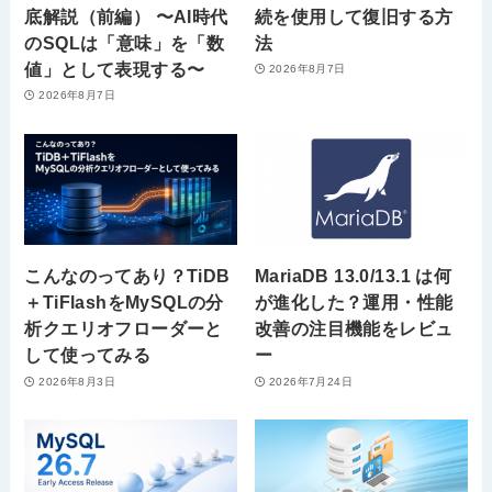
底解説（前編） 〜AI時代
続を使用して復旧する方
のSQLは「意味」を「数
法
値」として表現する〜
2026年8月7日
2026年8月7日
こんなのってあり？TiDB
MariaDB 13.0/13.1 は何
＋TiFlashをMySQLの分
が進化した？運用・性能
析クエリオフローダーと
改善の注目機能をレビュ
して使ってみる
ー
2026年8月3日
2026年7月24日