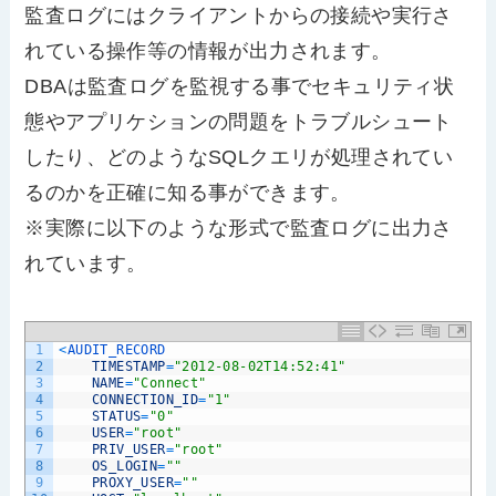
監査ログにはクライアントからの接続や実行さ
れている操作等の情報が出力されます。
DBAは監査ログを監視する事でセキュリティ状
態やアプリケションの問題をトラブルシュート
したり、どのようなSQLクエリが処理されてい
るのかを正確に知る事ができます。
※実際に以下のような形式で監査ログに出力さ
れています。
1
<
AUDIT_RECORD
2
TIMESTAMP
=
"2012-08-02T14:52:41"
3
NAME
=
"Connect"
4
CONNECTION_ID
=
"1"
5
STATUS
=
"0"
6
USER
=
"root"
7
PRIV_USER
=
"root"
8
OS_LOGIN
=
""
9
PROXY_USER
=
""