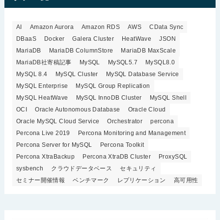
AI
Amazon Aurora
Amazon RDS
AWS
CData Sync
DBaaS
Docker
Galera Cluster
HeatWave
JSON
MariaDB
MariaDB ColumnStore
MariaDB MaxScale
MariaDB社寄稿記事
MySQL
MySQL5.7
MySQL8.0
MySQL 8.4
MySQL Cluster
MySQL Database Service
MySQL Enterprise
MySQL Group Replication
MySQL HeatWave
MySQL InnoDB Cluster
MySQL Shell
OCI
Oracle Autonomous Database
Oracle Cloud
Oracle MySQL Cloud Service
Orchestrator
percona
Percona Live 2019
Percona Monitoring and Management
Percona Server for MySQL
Percona Toolkit
Percona XtraBackup
Percona XtraDB Cluster
ProxySQL
sysbench
クラウドデータベース
セキュリティ
セミナー開催情報
ベンチマーク
レプリケーション
高可用性