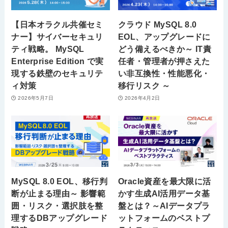
【日本オラクル共催セミ
クラウド MySQL 8.0
ナー】サイバーセキュリ
EOL、アップグレードに
ティ戦略。 MySQL
どう備えるべきか～ IT責
Enterprise Edition で実
任者・管理者が押さえた
現する鉄壁のセキュリテ
い非互換性・性能悪化・
ィ対策
移行リスク ～
2026年5月7日
2026年4月2日
MySQL 8.0 EOL、移行判
Oracle資産を最大限に活
断が止まる理由～ 影響範
かす生成AI活用データ基
囲・リスク・選択肢を整
盤とは？～AIデータプラ
理するDBアップグレード
ットフォームのベストプ