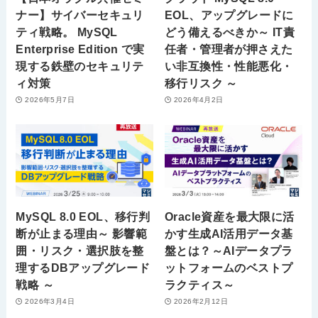
ナー】サイバーセキュリ
EOL、アップグレードに
ティ戦略。 MySQL
どう備えるべきか～ IT責
Enterprise Edition で実
任者・管理者が押さえた
現する鉄壁のセキュリテ
い非互換性・性能悪化・
ィ対策
移行リスク ～
2026年5月7日
2026年4月2日
MySQL 8.0 EOL、移行判
Oracle資産を最大限に活
断が止まる理由～ 影響範
かす生成AI活用データ基
囲・リスク・選択肢を整
盤とは？～AIデータプラ
理するDBアップグレード
ットフォームのベストプ
戦略 ～
ラクティス～
2026年3月4日
2026年2月12日