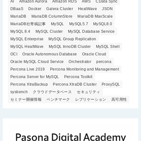
AI
Amazon Aurora
Amazon RDS
AWS
CData Sync
DBaaS
Docker
Galera Cluster
HeatWave
JSON
MariaDB
MariaDB ColumnStore
MariaDB MaxScale
MariaDB社寄稿記事
MySQL
MySQL5.7
MySQL8.0
MySQL 8.4
MySQL Cluster
MySQL Database Service
MySQL Enterprise
MySQL Group Replication
MySQL HeatWave
MySQL InnoDB Cluster
MySQL Shell
OCI
Oracle Autonomous Database
Oracle Cloud
Oracle MySQL Cloud Service
Orchestrator
percona
Percona Live 2019
Percona Monitoring and Management
Percona Server for MySQL
Percona Toolkit
Percona XtraBackup
Percona XtraDB Cluster
ProxySQL
sysbench
クラウドデータベース
セキュリティ
セミナー開催情報
ベンチマーク
レプリケーション
高可用性